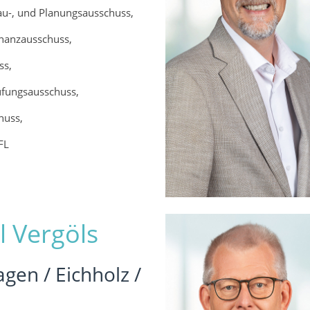
au-, und Planungsausschuss,
inanzausschuss,
ss,
fungsausschuss,
huss,
FL
l Vergöls
en / Eichholz /