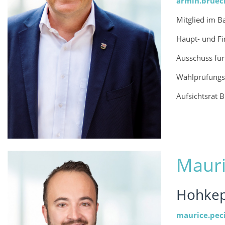
armin.bruec
Mitglied im B
Haupt- und F
Ausschuss fü
Wahlprüfungs
Aufsichtsrat
Mauri
Hohkep
maurice.peci