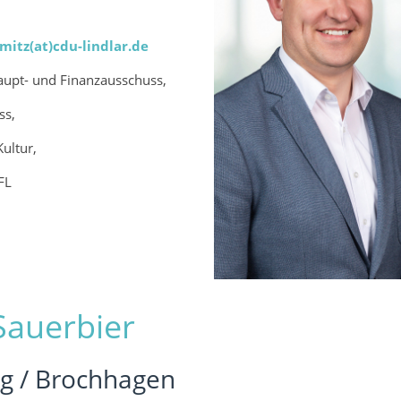
itz(at)cdu-lindlar.de
aupt- und Finanzausschuss,
ss,
Kultur,
FL
 Sauerbier
g / Brochhagen