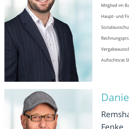
Mitglied im B
Haupt- und F
Sozialausschu
Rechnungsprü
Vergabeaussc
Aufsichtsrat S
Danie
Remshag
Fenke