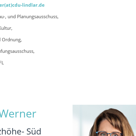
er(at)cdu-lindlar.de
au-, und Planungsausschuss,
Kultur,
nd Ordnung,
fungsausschuss,
FL
 Werner
zhöhe- Süd