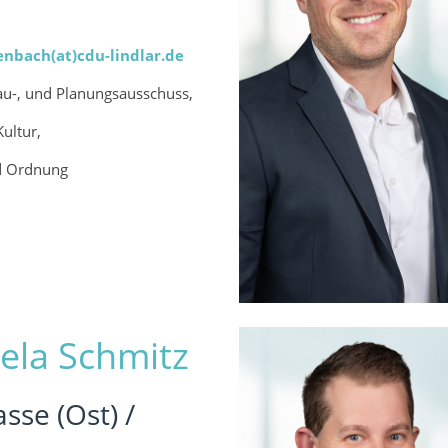
nbach(at)cdu-lindlar.de
au-, und Planungsausschuss,
Kultur,
nd Ordnung
la Schmitz
sse (Ost) /