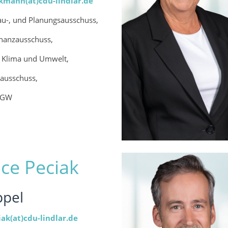
kmann(at)cdu-lindlar.de
au-, und Planungsausschuss,
inanzausschuss,
r Klima und Umwelt,
ausschuss,
 BGW
ce Peciak
pel
ak(at)cdu-lindlar.de