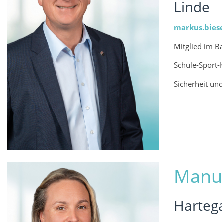
Linde
markus.biese
Mitglied im B
Schule-Sport-
Sicherheit u
Manue
Hartega