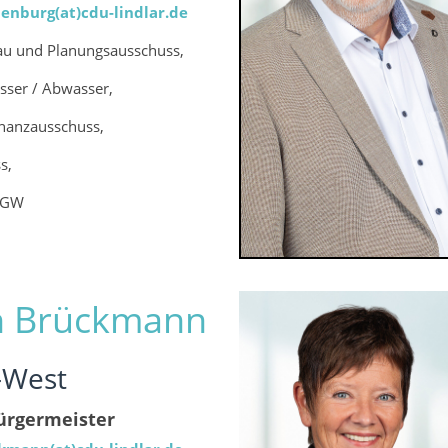
enburg(at)cdu-lindlar.de
Bau und Planungsausschuss,
sser / Abwasser,
inanzausschuss,
s,
 BGW
n Brückmann
-West
 Bürgermeister