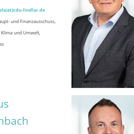
els(at)cdu-lindlar.de
aupt- und Finanzausschuss,
r Klima und Umwelt,
ss
us
nbach