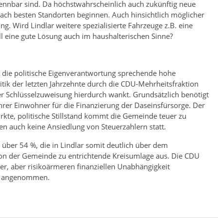
ennbar sind. Da höchstwahrscheinlich auch zukünftig neue
nach besten Standorten beginnen. Auch hinsichtlich möglicher
. Wird Lindlar weitere spezialisierte Fahrzeuge z.B. eine
ll eine gute Lösung auch im haushalterischen Sinne?
ür die politische Eigenverantwortung sprechende hohe
olitik der letzten Jahrzehnte durch die CDU-Mehrheitsfraktion
der Schlüsselzuweisung hierdurch wankt. Grundsätzlich benötigt
hrer Einwohner für die Finanzierung der Daseinsfürsorge. Der
kte, politische Stillstand kommt die Gemeinde teuer zu
n auch keine Ansiedlung von Steuerzahlern statt.
über 54 %, die in Lindlar somit deutlich über dem
 von der Gemeinde zu entrichtende Kreisumlage aus. Die CDU
r, aber risikoärmeren finanziellen Unabhängigkeit
on angenommen.