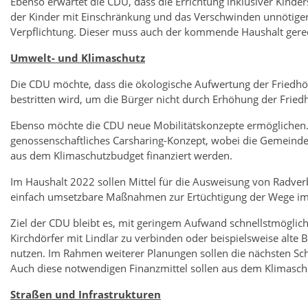
Ebenso erwartet die CDU, dass die Errichtung inklusiver Kindersp
der Kinder mit Einschränkung und das Verschwinden unnötiger Ba
Verpflichtung. Dieser muss auch der kommende Haushalt gere
Umwelt- und Klimaschutz
Die CDU möchte, dass die ökologische Aufwertung der Friedhö
bestritten wird, um die Bürger nicht durch Erhöhung der Fried
Ebenso möchte die CDU neue Mobilitätskonzepte ermöglichen. B
genossenschaftliches Carsharing-Konzept, wobei die Gemeind
aus dem Klimaschutzbudget finanziert werden.
Im Haushalt 2022 sollen Mittel für die Ausweisung von Radverb
einfach umsetzbare Maßnahmen zur Ertüchtigung der Wege im
Ziel der CDU bleibt es, mit geringem Aufwand schnellstmögli
Kirchdörfer mit Lindlar zu verbinden oder beispielsweise alte
nutzen. Im Rahmen weiterer Planungen sollen die nächsten Schr
Auch diese notwendigen Finanzmittel sollen aus dem Klimasch
Straßen und Infrastrukturen