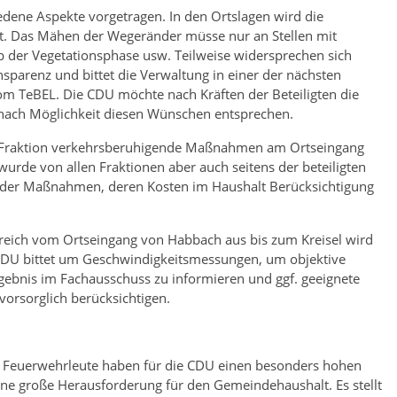
dene Aspekte vorgetragen. In den Ortslagen wird die
. Das Mähen der Wegeränder müsse nur an Stellen mit
b der Vegetationsphase usw. Teilweise widersprechen sich
parenz und bittet die Verwaltung in einer der nächsten
om TeBEL. Die CDU möchte nach Kräften der Beteiligten die
nach Möglichkeit diesen Wünschen entsprechen.
DU-Fraktion verkehrsberuhigende Maßnahmen am Ortseingang
rde von allen Fraktionen aber auch seitens der beteiligten
der Maßnahmen, deren Kosten im Haushalt Berücksichtigung
reich vom Ortseingang von Habbach aus bis zum Kreisel wird
e CDU bittet um Geschwindigkeitsmessungen, um objektive
Ergebnis im Fachausschuss zu informieren und ggf. geeignete
rsorglich berücksichtigen.
n Feuerwehrleute haben für die CDU einen besonders hohen
 eine große Herausforderung für den Gemeindehaushalt. Es stellt