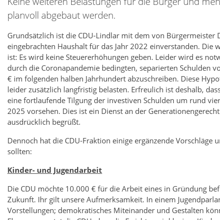
Keine weiteren Belastungen für die Bürger und me
planvoll abgebaut werden.
Grundsätzlich ist die CDU-Lindlar mit dem von Bürgermeister 
eingebrachten Haushalt für das Jahr 2022 einverstanden. Die w
ist: Es wird keine Steuererhöhungen geben. Leider wird es notw
durch die Coronapandemie bedingten, separierten Schulden von
€ im folgenden halben Jahrhundert abzuschreiben. Diese Hypo
leider zusätzlich langfristig belasten. Erfreulich ist deshalb, da
eine fortlaufende Tilgung der investiven Schulden um rund vier
2025 vorsehen. Dies ist ein Dienst an der Generationengerecht
ausdrücklich begrüßt.
Dennoch hat die CDU-Fraktion einige ergänzende Vorschläge u
sollten:
Kinder- und Jugendarbeit
Die CDU möchte 10.000 € für die Arbeit eines in Gründung befi
Zukunft. Ihr gilt unsere Aufmerksamkeit. In einem Jugendparl
Vorstellungen; demokratisches Miteinander und Gestalten kön