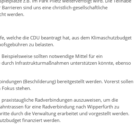
ielplätze z.B. im Park Plietz weiterverfolgt wird. Die Teilhabe
rrieren sind uns eine christlich-gesellschaftliche
cht werden.
fe, welche die CDU beantragt hat, aus dem Klimaschutzbudget
hofsgebühren zu belasten.
eispielsweise sollten notwendige Mittel für ein
e durch Infrastrukturmaßnahmen unterstützen könnte, ebenso
indungen (Beschilderung) bereitgestellt werden. Vorerst sollen
 Fokus stehen.
ch praxistaugliche Radverbindungen auszuweisen, um die
 Bahntrassen für eine Radverbindung nach Wipperfürth zu
itte durch die Verwaltung erarbeitet und vorgestellt werden.
utzbudget finanziert werden.