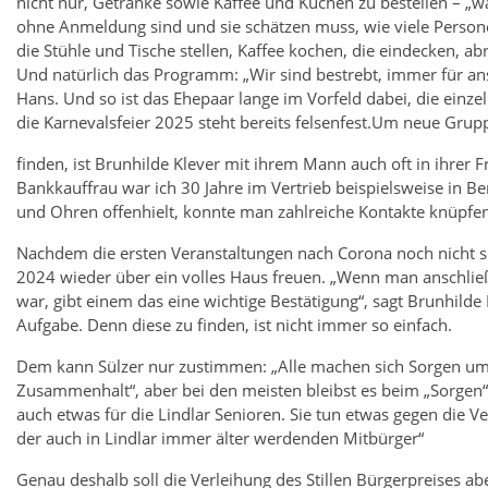
nicht nur, Getränke sowie Kaffee und Kuchen zu bestellen – „wa
ohne Anmeldung sind und sie schätzen muss, wie viele Pers
die Stühle und Tische stellen, Kaffee kochen, die eindecken, a
Und natürlich das Programm: „Wir sind bestrebt, immer für an
Hans. Und so ist das Ehepaar lange im Vorfeld dabei, die ein
die Karnevalsfeier 2025 steht bereits felsenfest.Um neue Grup
finden, ist Brunhilde Klever mit ihrem Mann auch oft in ihrer Fr
Bankkauffrau war ich 30 Jahre im Vertrieb beispielsweise in 
und Ohren offenhielt, konnte man zahlreiche Kontakte knüpfen
Nachdem die ersten Veranstaltungen nach Corona noch nicht so 
2024 wieder über ein volles Haus freuen. „Wenn man anschlie
war, gibt einem das eine wichtige Bestätigung“, sagt Brunhilde K
Aufgabe. Denn diese zu finden, ist nicht immer so einfach.
Dem kann Sülzer nur zustimmen: „Alle machen sich Sorgen um 
Zusammenhalt“, aber bei den meisten bleibst es beim „Sorgen“,
auch etwas für die Lindlar Senioren. Sie tun etwas gegen die
der auch in Lindlar immer älter werdenden Mitbürger“
Genau deshalb soll die Verleihung des Stillen Bürgerpreises ab