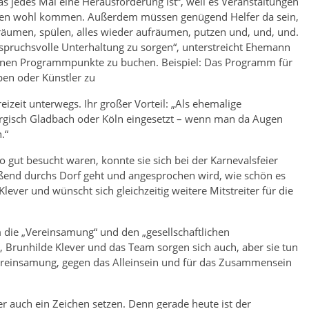
s jedes Mal eine Herausforderung ist“, weil es Veranstaltungen
onen wohl kommen. Außerdem müssen genügend Helfer da sein,
bräumen, spülen, alles wieder aufräumen, putzen und, und, und.
spruchsvolle Unterhaltung zu sorgen“, unterstreicht Ehemann
zelnen Programmpunkte zu buchen. Beispiel: Das Programm für
pen oder Künstler zu
eizeit unterwegs. Ihr großer Vorteil: „Als ehemalige
Bergisch Gladbach oder Köln eingesetzt – wenn man da Augen
.“
gut besucht waren, konnte sie sich bei der Karnevalsfeier
ßend durchs Dorf geht und angesprochen wird, wie schön es
lever und wünscht sich gleichzeitig weitere Mitstreiter für die
die „Vereinsamung“ und den „gesellschaftlichen
 Brunhilde Klever und das Team sorgen sich auch, aber sie tun
 Vereinsamung, gegen das Alleinsein und für das Zusammensein
er auch ein Zeichen setzen. Denn gerade heute ist der