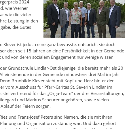
ürgerpreis 2024
nd, wie Werner
ar wie die vieler
Ihre Leistung in den
 gäbe, die Gutes
Klever ist jedoch eine ganz bewusste, entspricht sie doch
ser doch seit 15 Jahren an eine Persönlichkeit in der Gemeinde
tet und von deren sozialem Engagement nur wenige wissen.
er Grundschule Lindlar-Ost diejenige, die bereits mehr als 20
 Alleinstehende in der Gemeinde mindestens drei Mal im Jahr
enn Brunhilde Klever steht mit Kopf und Herz hinter der
r vom Ausschuss für Pfarr-Caritas St. Severin Lindlar im
 stellvertretend für das „Orga-Team“ der drei Veranstaltungen,
ldegard und Markus Scheurer angehören, sowie vielen
 Ablauf der Feiern sorgen.
ies und Franz-Josef Peters sind Namen, die sie mit ihren
ie Planung und Organisation zuständig war. Und dazu gehört