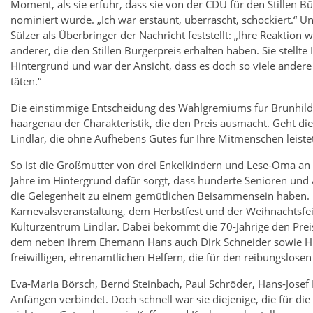
Moment, als sie erfuhr, dass sie von der CDU für den Stillen B
nominiert wurde. „Ich war erstaunt, überrascht, schockiert.“ U
Sülzer als Überbringer der Nachricht feststellt: „Ihre Reaktion w
anderer, die den Stillen Bürgerpreis erhalten haben. Sie stellte 
Hintergrund und war der Ansicht, dass es doch so viele andere
täten.“
Die einstimmige Entscheidung des Wahlgremiums für Brunhilde 
haargenau der Charakteristik, die den Preis ausmacht. Geht die
Lindlar, die ohne Aufhebens Gutes für Ihre Mitmenschen leis
So ist die Großmutter von drei Enkelkindern und Lese-Oma an d
Jahre im Hintergrund dafür sorgt, dass hunderte Senioren und
die Gelegenheit zu einem gemütlichen Beisammensein haben. D
Karnevalsveranstaltung, dem Herbstfest und der Weihnachtsfeie
Kulturzentrum Lindlar. Dabei bekommt die 70-Jährige den Preis
dem neben ihrem Ehemann Hans auch Dirk Schneider sowie Hi
freiwilligen, ehrenamtlichen Helfern, die für den reibungslosen
Eva-Maria Börsch, Bernd Steinbach, Paul Schröder, Hans-Josef R
Anfängen verbindet. Doch schnell war sie diejenige, die für d