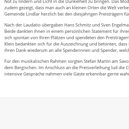
Not zu lindern und Licht in die Dunkelheit zu bringen. Das Mo
zudem gezeigt, dass man auch an kleinen Orten die Welt verb
Gemeinde Lindlar herzlich bei den diesjährigen Preisträgern f
Nach der Laudatio übergaben Hans Schmitz und Sven Engelman
Beide dankten ihnen in einem persönlichen Statement für ihre
sich spontan von Ihren Plätzen und spendeten den Preisträger
Klein bedankten sich für die Auszeichnung und betonten, dass fü
ihren Dank wiederum an alle Spenderinnen und Spender, welche
Für den musikalischen Rahmen sorgten Stefan Martin am Saxof
dem Bergischen. Im Anschluss an die Preisverleihung lud die 
intensive Gespräche nahmen viele Gäste erkennbar gerne wahr