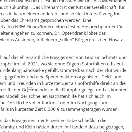
ng unter den Menschen. Deshalb müssten wir uns das Miteinander
ch zukünftig. „Das Ehrenamt ist der Kitt der Gesellschaft, für
nn es in kaum einem anderen Land so viel Unterstützung für
r über das Ehrenamt gesprochen werden. Eine
bei allen NRW-Finanzämtern einen festen Ansprechpartner für
elter eingehen zu können. Dr. Optendrenk lobte das
 das Ansinnen, mit einem „stillen“ Bürgerpreis den Einsatz
ich auf das ehrenamtliche Engagement von Gudrun Schmitz und
trophe im Juli 2021, wo sie ohne Zögern Soforthilfen effizient
stundenlang Sandsäcke gefüllt. Unmittelbar nach der Flut wurde
ook gegründet und eine Spendenaktion organisiert. Geld- und
und Freunden in kürzester Zeit als Soforthilfe direkt an die
n Hilfe der Gemeinde an die Flutopfer gelegt, und es konnten
ses Modell der schnellen Nächstenhilfe hat sich auch im
ine Dorfkirche voller Kartons“ oder im Nachgang zum
falls in kürzester Zeit 6.000 € zusammengetragen wurden.
nn das Engagement der Einzelnen habe schließlich die
Schmitz und Klein hätten durch ihr Handeln dazu beigetragen,