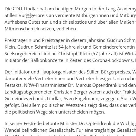
Die CDU-Lindlar hat am heutigen Morgen in der Lang-Academ
Stillen Bürgerpreis an verdiente Mitbürgerinnen und Mitbürg
Aufhebens Gutes tun und sich selbstlos und über allen Maßen 
Mitmenschen einsetzen, verliehen.
Preisträgerin und Preisträger in diesem Jahr sind Gudrun Schm
Klein. Gudrun Schmitz ist 54 Jahre alt und Gemeindereferentin
Seelsorgebereich Lindlar. Christoph Klein (57 Jahre alt) ist Wirt
Initiator der Balkonkonzerte in Zeiten des Corona-Lockdowns. 
Der Initiator und Hauptorganisator des Stillen Bürgerpreises,
darunter viele Vertreterinnen und Vertreter hiesiger Untern
Festakts, NRW-Finanzminister Dr. Marcus Optendrenk und dem
Landtagsabgeordneten Christian Berger waren auch der Frakti
Gemeindeverbands Lindlar, Sven Engelmann, zugegen. Auch Ver
gefolgt. Bei allem politischen Wettstreit zeigt dies, dass das 
die politischen Wege sich unterscheiden mögen.
In seiner Festrede betonte Minister Dr. Optendrenk die Wicht
Wandel befindlichen Gesellschaft. Für eine tragfähige Gesellsc