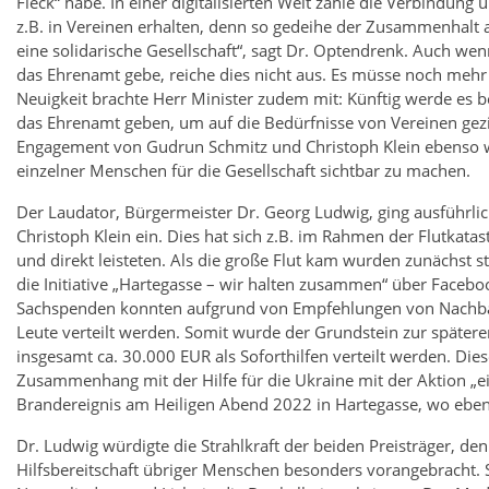
Fleck“ habe. In einer digitalisierten Welt zähle die Verbindu
z.B. in Vereinen erhalten, denn so gedeihe der Zusammenhalt au
eine solidarische Gesellschaft“, sagt Dr. Optendrenk. Auch we
das Ehrenamt gebe, reiche dies nicht aus. Es müsse noch meh
Neuigkeit brachte Herr Minister zudem mit: Künftig werde es 
das Ehrenamt geben, um auf die Bedürfnisse von Vereinen gezi
Engagement von Gudrun Schmitz und Christoph Klein ebenso wie
einzelner Menschen für die Gesellschaft sichtbar zu machen.
Der Laudator, Bürgermeister Dr. Georg Ludwig, ging ausführl
Christoph Klein ein. Dies hat sich z.B. im Rahmen der Flutkatas
und direkt leisteten. Als die große Flut kam wurden zunächst 
die Initiative „Hartegasse – wir halten zusammen“ über Faceb
Sachspenden konnten aufgrund von Empfehlungen von Nachbarn 
Leute verteilt werden. Somit wurde der Grundstein zur spätere
insgesamt ca. 30.000 EUR als Soforthilfen verteilt werden. Die
Zusammenhang mit der Hilfe für die Ukraine mit der Aktion „e
Brandereignis am Heiligen Abend 2022 in Hartegasse, wo eben
Dr. Ludwig würdigte die Strahlkraft der beiden Preisträger, de
Hilfsbereitschaft übriger Menschen besonders vorangebracht. 