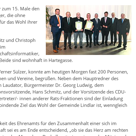
y zum 15. Male den
er, die ohne
für das Wohl ihrer
itz und Christoph
 im
schaftsinformatiker,
Beide sind wohnhaft in Hartegasse.
 Werner Sülzer, konnte am heutigen Morgen fast 200 Personen,
ehmen und Vereine, begrüßen. Neben dem Hauptredner des
 Laudator, Bürgermeister Dr. Georg Ludwig, dem
onsvorsitzende, Hans Schmitz, und der Vorsitzende des CDU-
treter/- innen anderer Rats-Fraktionen sind der Einladung
verbindende Ziel das Wohl der Gemeinde Lindlar ist, wenngleich
igkeit des Ehrenamts für den Zusammenhalt einer sich im
haft sei es am Ende entscheidend, „ob sie das Herz am rechten