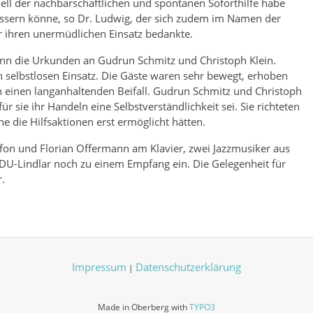
dell der nachbarschaftlichen und spontanen Soforthilfe habe
essern könne, so Dr. Ludwig, der sich zudem im Namen der
ür ihren unermüdlichen Einsatz bedankte.
n die Urkunden an Gudrun Schmitz und Christoph Klein.
n selbstlosen Einsatz. Die Gäste waren sehr bewegt, erhoben
n einen langanhaltenden Beifall. Gudrun Schmitz und Christoph
r sie ihr Handeln eine Selbstverständlichkeit sei. Sie richteten
 die Hilfsaktionen erst ermöglicht hätten.
on und Florian Offermann am Klavier, zwei Jazzmusiker aus
CDU-Lindlar noch zu einem Empfang ein. Die Gelegenheit für
.
Impressum
Datenschutzerklärung
|
Made in Oberberg with
TYPO3